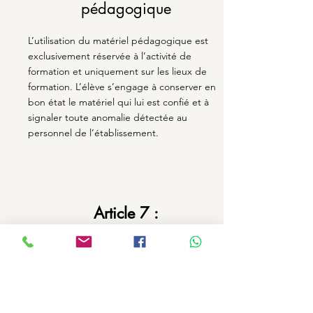
pédagogique
L’utilisation du matériel pédagogique est
exclusivement réservée à l’activité de
formation et uniquement sur les lieux de
formation. L’élève s’engage à conserver en
bon état le matériel qui lui est confié et à
signaler toute anomalie détectée au
personnel de l’établissement.
Article 7 :
Assiduité des stagiaires
L’élève stagiaire s’engage au respect des
horaires de formation fixés par l’école de
conduite. En cas d’absences ou de retards,
les modalités précisées à l’article 4 du